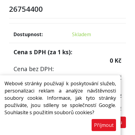
26754400
Dostupnost:
Skladem
Cena s DPH (za
1
ks):
0
Kč
Cena bez DPH:
0
Kč
Webové stránky používají k poskytování služeb,
Cena s DPH (za 1 ks)
personalizaci reklam a analýze návštěvnosti
0 Kč
soubory cookie. Informace, jak tyto stránky
Cena bez DPH:
používáte, jsou sdíleny se společností Google.
Cena nebyla stanovena Kč
Souhlasíte s použitím souborů cookies?
Do košíku
ks
Příjmout