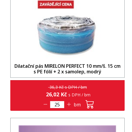
Dilatační pás MIRELON PERFECT 10 mm/š. 15 cm
s PE fólií + 2 x samolep, modrý
36,3 Kč s DPH / bm
26,02 Kč
s DPH / bm
bm