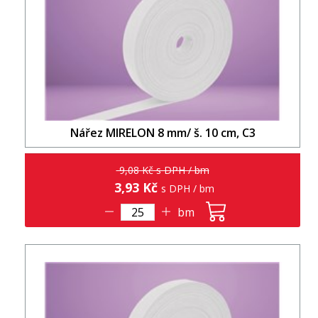
Nářez MIRELON 8 mm/ š. 10 cm, C3
9,08 Kč s DPH / bm
3,93 Kč
s DPH / bm
bm