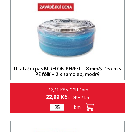
Dilatační pás MIRELON PERFECT 8 mm/š. 15 cm s
PE fólií + 2 x samolep, modrý
32,31 Kč s DPH / bm
22,99 Kč
s DPH / bm
bm