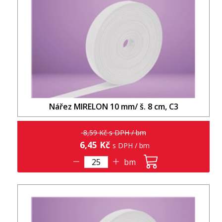
Nářez MIRELON 10 mm/ š. 8 cm, C3
8,59 Kč s DPH / bm
6,45 Kč
s DPH / bm
bm