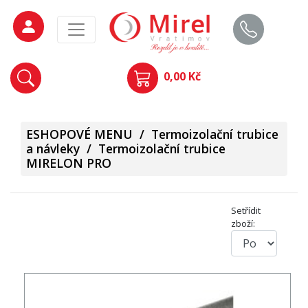
0,00 Kč
ESHOPOVÉ MENU
/
Termoizolační trubice
a návleky
/
Termoizolační trubice
MIRELON PRO
Setřídit
zboží: