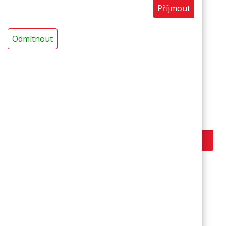
Příjmout
Odmítnout
Trubice MIRELON PRO vnitřní průměr 32 mm
Více variant >>