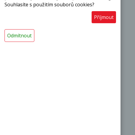
Souhlasíte s použitím souborů cookies?
Příjmout
|
|
O výrobci
Obchodní podmínky
Kontakty
Odmítnout
Termoizolační pásy a desky
Termoizolační trubice a návleky
Dilatační pásy a těsnicí šňůry
Podložky pod podlahu
Průmyslové obaly MIRELON
Potravinové obaly
Sportovní potřeby
Fólie na melír