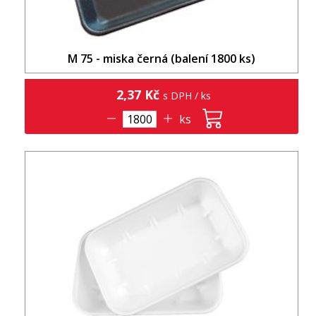
M 75 - miska černá (balení 1800 ks)
2,37 Kč
s DPH / ks
ks