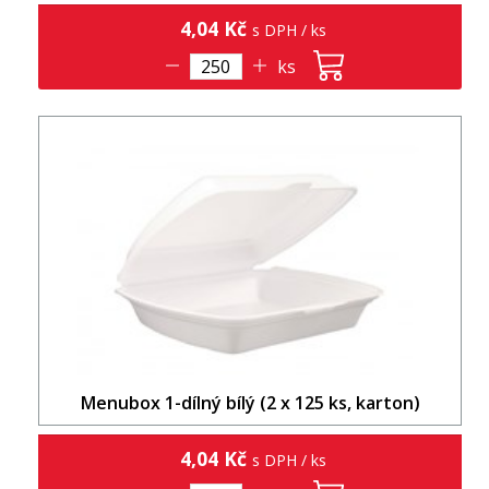
4,04 Kč
s DPH / ks
ks
Menubox 1-dílný bílý (2 x 125 ks, karton)
4,04 Kč
s DPH / ks