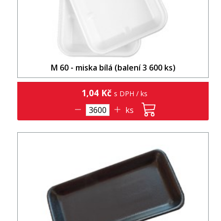
M 60 - miska bílá (balení 3 600 ks)
1,04 Kč
s DPH / ks
ks