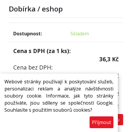
Dobírka / eshop
Dostupnost:
Skladem
Cena s DPH (za
1
ks):
36,3
Kč
Cena bez DPH:
30
Kč
Webové stránky používají k poskytování služeb,
Cena s DPH (za 1 ks)
personalizaci reklam a analýze návštěvnosti
36,3 Kč
soubory cookie. Informace, jak tyto stránky
Cena bez DPH:
používáte, jsou sdíleny se společností Google.
30,00 Kč
Souhlasíte s použitím souborů cookies?
Do košíku
ks
Příjmout