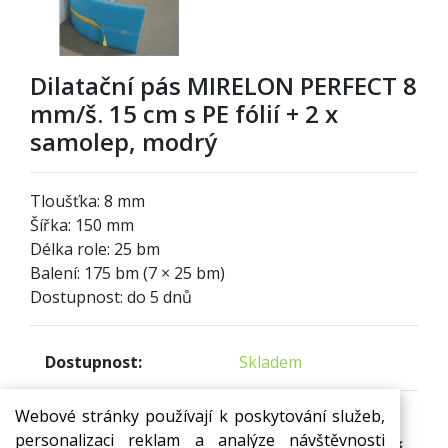
Dilatační pás MIRELON PERFECT 8
mm/š. 15 cm s PE fólií + 2 x
samolep, modrý
Tloušťka: 8 mm
Šířka: 150 mm
Délka role: 25 bm
Balení: 175 bm (7 × 25 bm)
Dostupnost: do 5 dnů
Dostupnost:
Skladem
Webové stránky používají k poskytování služeb,
Cena s DPH (za
25
bm):
personalizaci reklam a analýze návštěvnosti