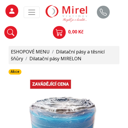
0,00 Kč
ESHOPOVÉ MENU
/
Dilatační pásy a těsnicí
šňůry
/
Dilatační pásy MIRELON
Akce