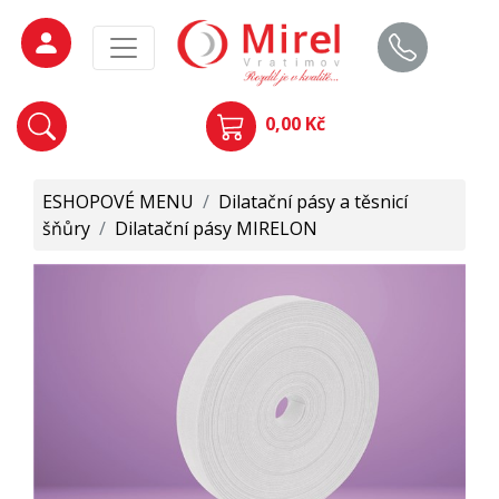
0,00 Kč
ESHOPOVÉ MENU
/
Dilatační pásy a těsnicí
šňůry
/
Dilatační pásy MIRELON