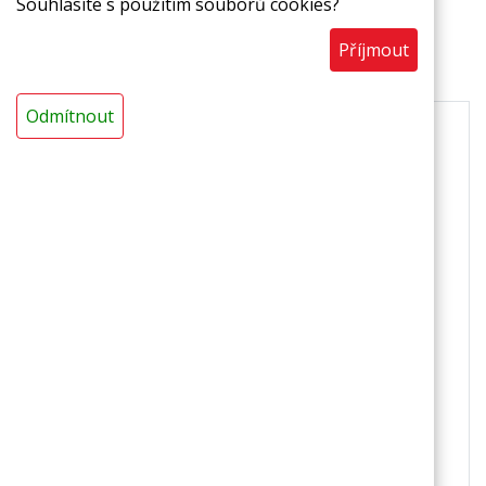
Souhlasíte s použitím souborů cookies?
Příjmout
Popis
Ke stažení
Odmítnout
Trvale pružná výplň dynamicky namáhaných
dilatačních spár. Pohlcují roztažnost materiálu,
snižují přenos hluku a zabraňují poškození
podlahy.
Použití
eliminuje negativní vlivy tepelné roztažnosti
materiálu
,
snižuje přenos hluku a vibrací z podlahy do
obvodového zdiva,
zabraňují vytvoření tepelného mostu mezi
podlahou a obvodovým zdivem,
brání úniku cementové vody z betonu do
obvodového zdiva či volných ploch, průmyslové