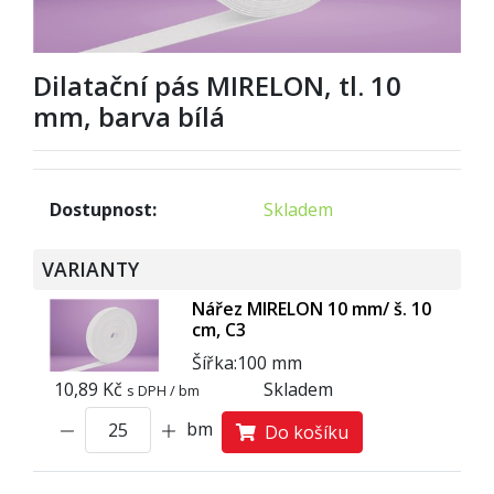
Dilatační pás MIRELON, tl. 10
mm, barva bílá
Dostupnost:
Skladem
VARIANTY
Nářez MIRELON 10 mm/ š. 10
cm, C3
Šířka:
1
0
0 mm
10,89 Kč
Skladem
s DPH / bm
bm
Do košíku