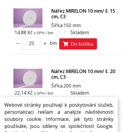
Nářez MIRELON 10 mm/ š. 15
cm, C3
Šířka:
150 mm
14,88 Kč
Skladem
s DPH / bm
bm
Do košíku
Nářez MIRELON 10 mm/ š. 20
cm, C3
Šířka:
2
0
0 mm
22,14 Kč
Skladem
s DPH / bm
bm
Do košíku
Webové stránky používají k poskytování služeb,
personalizaci reklam a analýze návštěvnosti
soubory cookie. Informace, jak tyto stránky
používáte, jsou sdíleny se společností Google.