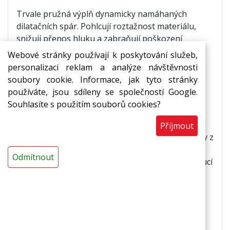
Trvale pružná výplň dynamicky namáhaných
dilatačních spár. Pohlcují roztažnost materiálu,
snižují přenos hluku a zabraňují poškození
podlahy.
Webové stránky používají k poskytování služeb,
personalizaci reklam a analýze návštěvnosti
Použití
soubory cookie. Informace, jak tyto stránky
*eliminuje negativní vlivy tepelné roztažnosti
používáte, jsou sdíleny se společností Google.
materiálu * snižuje přenos hluku a vibrací z
Souhlasíte s použitím souborů cookies?
podlahy do obvodového zdiva * zabraňují
vytvoření tepelného mostu mezi podlahou a
Příjmout
obvodovým zdivem * brání úniku cementové vody z
betonu do obvodového zdiva či volných ploch *
Odmítnout
průmyslové podlahy * vytápěné podlahy * plovoucí
podlahy * při vyrovnávání podkladu a aplikaci
samonivelační stěrky
Vlastnosti