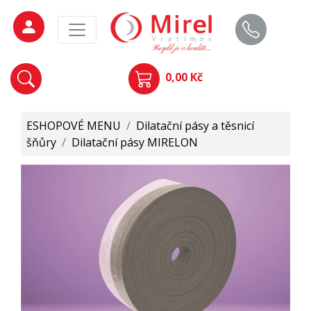
0,00 Kč
ESHOPOVÉ MENU
/
Dilatační pásy a těsnicí
šňůry
/
Dilatační pásy MIRELON