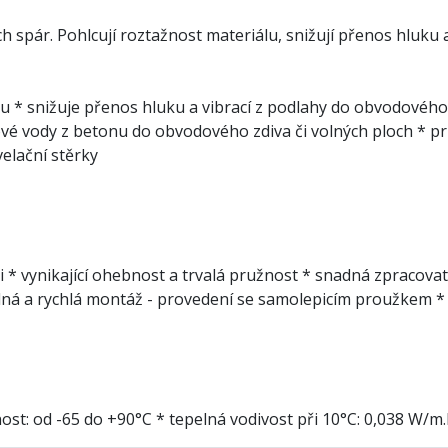
 spár. Pohlcují roztažnost materiálu, snižují přenos hluku 
álu * snižuje přenos hluku a vibrací z podlahy do obvodovéh
é vody z betonu do obvodového zdiva či volných ploch * pr
elační stěrky
 * vynikající ohebnost a trvalá pružnost * snadná zpracovatel
dná a rychlá montáž - provedení se samolepicím proužkem * 
ost: od -65 do +90°C * tepelná vodivost při 10°C: 0,038 W/m