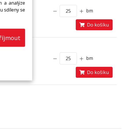
m a analýze
Skladem
u sdíleny se
bm
Do košíku
říjmout
Skladem
bm
Do košíku