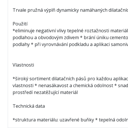
Trvale pružná výplň dynamicky namáhaných dilatačních
Použití
*eliminuje negativní vlivy tepelné roztažnosti materi
podlahou a obvodovým zdivem * brání úniku cementov
podlahy * při vyrovnávání podkladu a aplikaci samoniv
Vlastnosti
*široký sortiment dilatačních pásů pro každou aplikaci
vlastnosti * nenasákavost a chemická odolnost * sna
prostředí nezatěžující materiál
Technická data
*struktura materiálu: uzavřené buňky * tepelná odoln