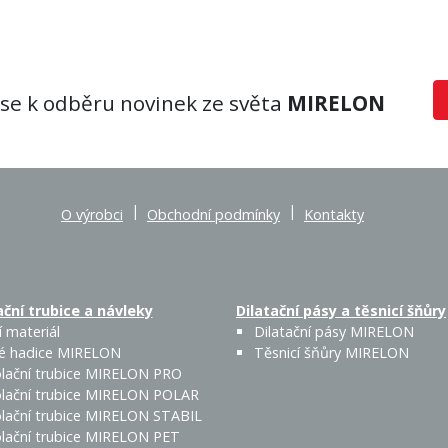
 se k odběru novinek ze světa
MIRELON
|
|
O výrobci
Obchodní podmínky
Kontakty
ční trubice a návleky
Dilatační pásy a těsnicí šňůry
 materiál
Dilatační pásy MIRELON
é hadice MIRELON
Těsnicí šňůry MIRELON
lační trubice MIRELON PRO
lační trubice MIRELON POLAR
lační trubice MIRELON STABIL
lační trubice MIRELON PET