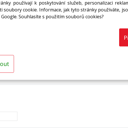
ánky používají k poskytování služeb, personalizaci rekla
 mm/š. 8 cm s PE fólií bez
9,56 Kč
s DPH / bm
i soubory cookie. Informace, jak tyto stránky používáte, jso
 Google. Souhlasíte s použitím souborů cookies?
P
 mm/š. 20 cm s PE fólií bez
17,18 Kč
s DPH / bm
out