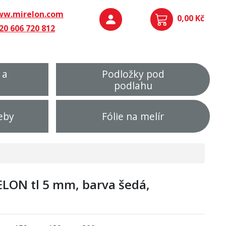
w.mirelon.com
0,00 Kč
20 606 720 812
 a
Podložky pod
y
podlahu
eby
Fólie na melír
ELON tl 5 mm, barva šedá,