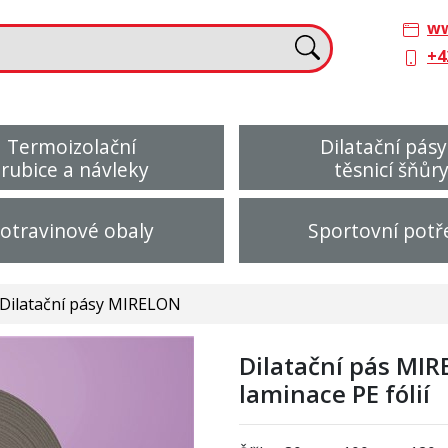
ww
+4
Termoizolační
Dilatační pásy
trubice a návleky
těsnicí šňůr
otravinové obaly
Sportovní potř
Dilatační pásy MIRELON
Dilatační pás MIR
laminace PE fólií