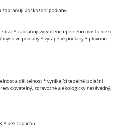
a zabraňují poškození podlahy.
o zdiva * zabraňují vytvoření tepelného mostu mezi
ůmyslové podlahy * vytápěné podlahy * plovoucí
nost a dělitelnost * vynikající tepelně izolační
recyklovatelný, zdravotně a ekologicky nezávadný,
.K * bez zápachu