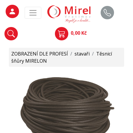
0,00 Kč
ZOBRAZENÍ DLE PROFESÍ
/
stavaři
/
Těsnicí
šňůry MIRELON