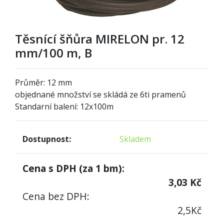
Těsnící šňůra MIRELON pr. 12
mm/100 m, B
Průměr: 12 mm
objednané množství se skládá ze 6ti pramenů
Standarní balení: 12
x100m
Dostupnost:
Skladem
Cena s DPH (za
1
bm):
3,03
Kč
Cena bez DPH:
2,5
Kč