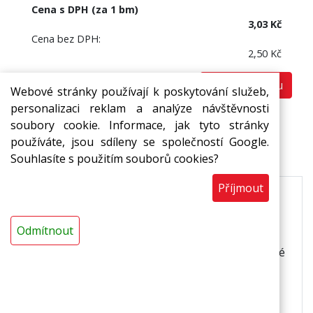
Cena s DPH (za 1 bm)
3,03 Kč
Cena bez DPH:
2,50 Kč
Do košíku
bm
Webové stránky používají k poskytování služeb,
personalizaci reklam a analýze návštěvnosti
soubory cookie. Informace, jak tyto stránky
používáte, jsou sdíleny se společností Google.
Popis
Souhlasíte s použitím souborů cookies?
Příjmout
Pružné šňůry plného profilu z pěnového
polyetylenu pro utěsňování dynamicky
Odmítnout
namáhaných spár a prasklin.
Dokonale utěsní
dynamicky namáhané spáry a praskliny. Dostupné
v několika průměrech.
Použití