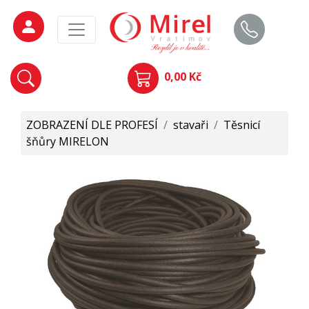
0,00 Kč
ZOBRAZENÍ DLE PROFESÍ
/
stavaři
/
Těsnicí
šňůry MIRELON