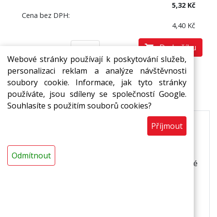
5,32 Kč
Cena bez DPH:
4,40 Kč
Do košíku
bm
Webové stránky používají k poskytování služeb,
personalizaci reklam a analýze návštěvnosti
soubory cookie. Informace, jak tyto stránky
Popis
používáte, jsou sdíleny se společností Google.
Souhlasíte s použitím souborů cookies?
Příjmout
Pružné šňůry plného profilu z pěnového
polyetylenu pro utěsňování dynamicky
namáhaných spár a prasklin.
Dokonale utěsní
Odmítnout
dynamicky namáhané spáry a praskliny. Dostupné
v několika průměrech.
Použití