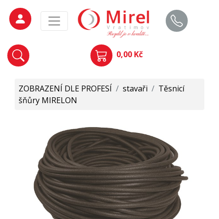
0,00 Kč
ZOBRAZENÍ DLE PROFESÍ
/
stavaři
/
Těsnicí
šňůry MIRELON