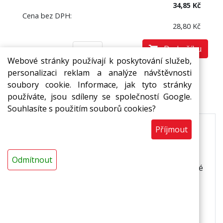
34,85 Kč
Cena bez DPH:
28,80 Kč
Do košíku
bm
Webové stránky používají k poskytování služeb,
personalizaci reklam a analýze návštěvnosti
soubory cookie. Informace, jak tyto stránky
Popis
používáte, jsou sdíleny se společností Google.
Souhlasíte s použitím souborů cookies?
Příjmout
Pružné šňůry plného profilu z pěnového
polyetylenu pro utěsňování dynamicky
namáhaných spár a prasklin.
Dokonale utěsní
Odmítnout
dynamicky namáhané spáry a praskliny. Dostupné
v několika průměrech.
Použití