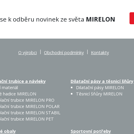
 se k odběru novinek ze světa
MIRELON
|
|
O výrobci
Obchodní podmínky
Kontakty
ční trubice a návleky
Dilatační pásy a těsnicí šňůry
 materiál
Dilatační pásy MIRELON
é hadice MIRELON
Těsnicí šňůry MIRELON
lační trubice MIRELON PRO
lační trubice MIRELON POLAR
lační trubice MIRELON STABIL
lační trubice MIRELON PET
é obaly
Sportovní potřeby