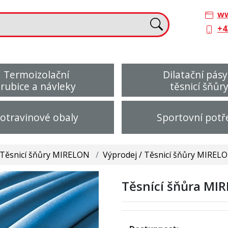
ww
+4
Termoizolační
Dilatační pásy
trubice a návleky
těsnicí šňůr
otravinové obaly
Sportovní potř
Těsnicí šňůry MIRELON
/
Výprodej / Těsnicí šňůry MIREL
Těsnící šňůra MI