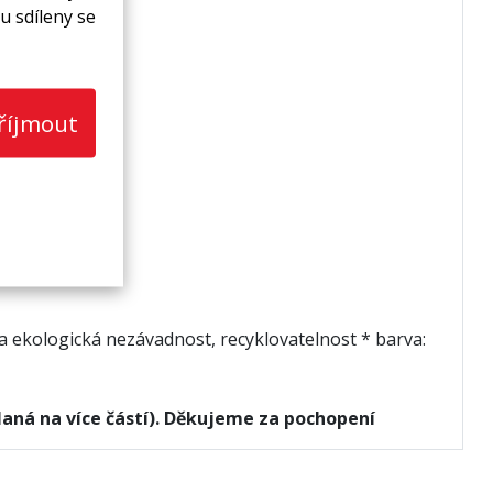
u sdíleny se
říjmout
a ekologická nezávadnost, recyklovatelnost * barva:
laná na více částí). Děkujeme za pochopení