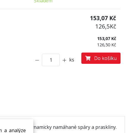
Skladem
:
153,07
Kč
126,5
Kč
153,07 Kč
126,50 Kč
Do košíku
ks
onale utěsní dynamicky namáhané spáry a praskliny.
m a analýze