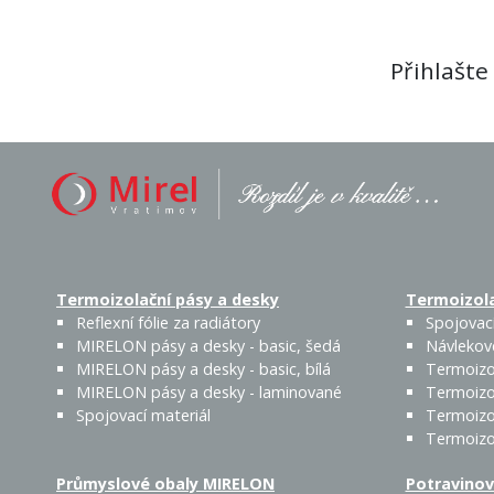
Přihlašte
Termoizolační pásy a desky
Termoizola
Reflexní fólie za radiátory
Spojovací
MIRELON pásy a desky - basic, šedá
Návlekov
MIRELON pásy a desky - basic, bílá
Termoizo
MIRELON pásy a desky - laminované
Termoizo
Spojovací materiál
Termoizo
Termoizo
Průmyslové obaly MIRELON
Potravinov