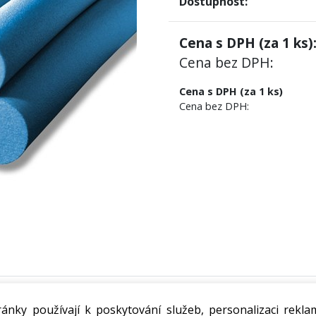
Dostupnost:
Cena s DPH (za
1
ks)
Cena bez DPH:
Cena s DPH (za 1 ks)
Cena bez DPH:
 pro utěsňování dynamicky namáhaných spár a prasklin. Dok
ánky používají k poskytování služeb, personalizaci rekla