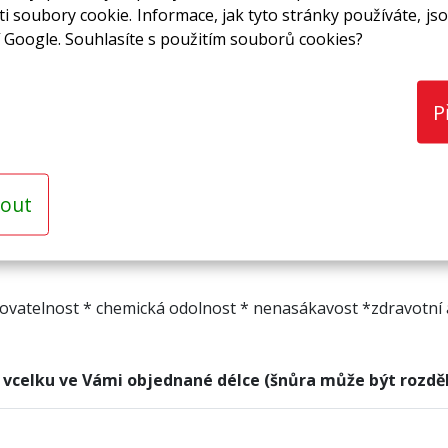
i soubory cookie. Informace, jak tyto stránky používáte, jso
 Google. Souhlasíte s použitím souborů cookies?
P
out
covatelnost * chemická odolnost * nenasákavost *zdravotní 
a vcelku ve Vámi objednané délce (šnůra může být rozdě