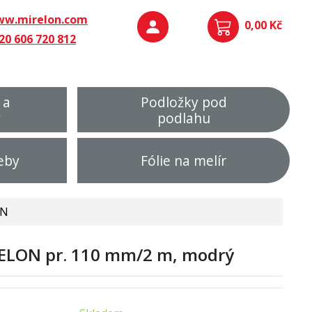
w.mirelon.com
0,00 Kč
20 606 720 812
 a
Podložky pod
y
podlahu
eby
Fólie na melír
ON
RELON pr. 110 mm/2 m, modrý