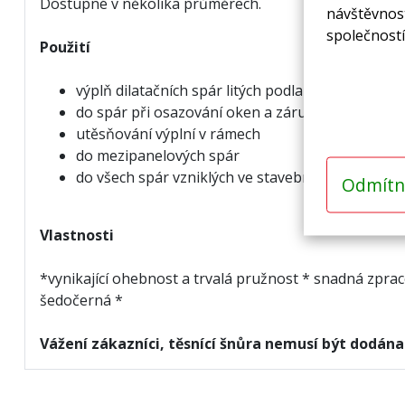
Dostupné v několika průměrech.
návštěvnost
společností
Použití
výplň dilatačních spár litých podlah
do spár při osazování oken a zárubní
utěsňování výplní v rámech
do mezipanelových spár
do všech spár vzniklých ve stavebnictví
Odmítn
Vlastnosti
*vynikající ohebnost a trvalá pružnost * snadná zpra
šedočerná *
Vážení zákazníci, těsnící šnůra nemusí být dodán