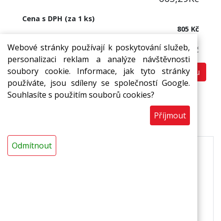
Cena s DPH (za 1 ks)
805 Kč
Cena bez DPH:
Webové stránky používají k poskytování služeb,
665,29 Kč
personalizaci reklam a analýze návštěvnosti
soubory cookie. Informace, jak tyto stránky
Do košíku
ks
používáte, jsou sdíleny se společností Google.
Souhlasíte s použitím souborů cookies?
Příjmout
Popis
Odmítnout
Profesionální kadeřnické pěnové pásky jsou
vyrobené z pěnového polythyelenu MIRELON(r).
Barva: bílá
Charakteristika: