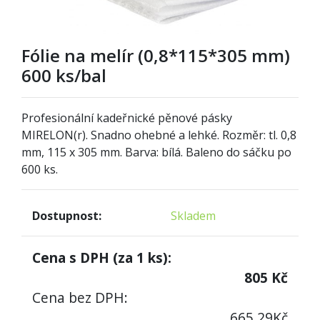
Fólie na melír (0,8*115*305 mm)
600 ks/bal
Profesionální kadeřnické pěnové pásky
MIRELON(r). Snadno ohebné a lehké. Rozměr: tl. 0,8
mm, 115 x 305 mm. Barva: bílá. Baleno do sáčku po
6
00 ks.
Dostupnost:
Skladem
Cena s DPH (za
1
ks):
805
Kč
Cena bez DPH:
665,29
Kč