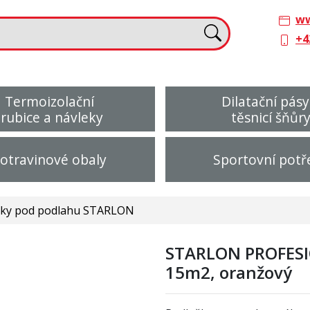
ww
+4
Termoizolační
Dilatační pásy
trubice a návleky
těsnicí šňůr
otravinové obaly
Sportovní potř
žky pod podlahu STARLON
STARLON PROFESIO
15m2, oranžový