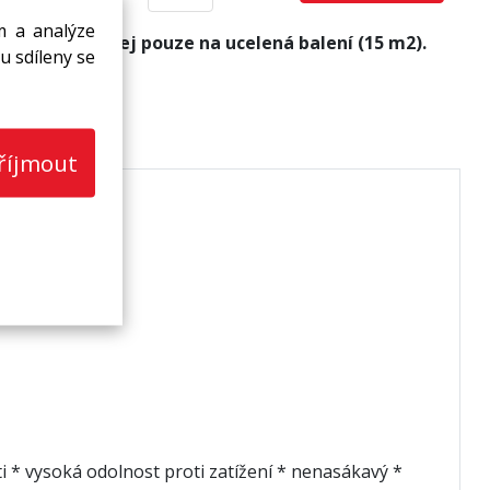
m a analýze
Prodej pouze na ucelená balení (15 m2).
u sdíleny se
říjmout
i * vysoká odolnost proti zatížení * nenasákavý *