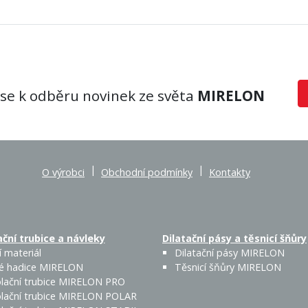
 se k odběru novinek ze světa
MIRELON
|
|
O výrobci
Obchodní podmínky
Kontakty
ční trubice a návleky
Dilatační pásy a těsnicí šňůry
 materiál
Dilatační pásy MIRELON
é hadice MIRELON
Těsnicí šňůry MIRELON
lační trubice MIRELON PRO
lační trubice MIRELON POLAR