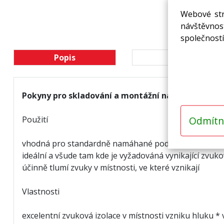
Webové str
návštěvnost
společností
Popis
Ke stažení
Pokyny pro skladování a montážní návod najdete 
Odmítn
Použití
vhodná pro standardně namáhané podlahy
,
ideální a všude tam kde je vyžadováná vynikající zvuko
účinně tlumí zvuky v místnosti, ve které vznikají
Vlastnosti
excelentní zvuková izolace v místnosti vzniku hluku 