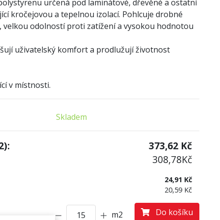
olystyrenu určená pod laminátové, dřevěné a ostatní
jící kročejovou a tepelnou izolací. Pohlcuje drobné
 velkou odolností proti zatížení a vysokou hodnotou
jí uživatelský komfort a prodlužují životnost
cí v místnosti.
Skladem
):
373,62
Kč
308,78
Kč
24,91 Kč
20,59 Kč
Do košíku
m2