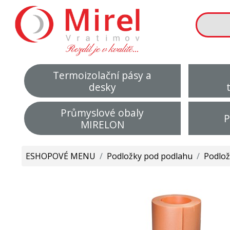
Termoizolační pásy a
desky
Průmyslové obaly
P
MIRELON
ESHOPOVÉ MENU
/
Podložky pod podlahu
/
Podlo