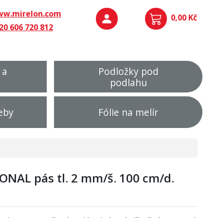
w.mirelon.com
0,00 Kč
20 606 720 812
 a
Podložky pod
y
podlahu
eby
Fólie na melír
NAL pás tl. 2 mm/š. 100 cm/d.