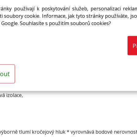
ánky používají k poskytování služeb, personalizaci rekla
i soubory cookie. Informace, jak tyto stránky používáte, jso
 Google. Souhlasíte s použitím souborů cookies?
P
v záložce "KE STAŽENÍ"
out
vá izolace,
* výborně tlumí kročejový hluk * vyrovnává bodové nerovnost