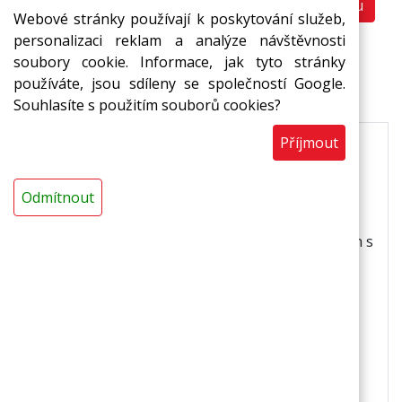
Do košíku
ks
Webové stránky používají k poskytování služeb,
personalizaci reklam a analýze návštěvnosti
soubory cookie. Informace, jak tyto stránky
používáte, jsou sdíleny se společností Google.
Popis
Souhlasíte s použitím souborů cookies?
Příjmout
Popis
Odmítnout
* uchycení desek o tloušťce 25 mm a více * na
stropy a svislé stěny * kovový trn se samolepicím
uchycením - na tvrdé a hladké plochy * kovový trn s
mechanickým uchycením - ostatní plochy
Technická data
* výška x průměr hrotu: 63x2,7 mm * plocha pro
uchycení trnu k podkladu: 50x50 mm *
příslušenství: kovová samosvorná přítlačná