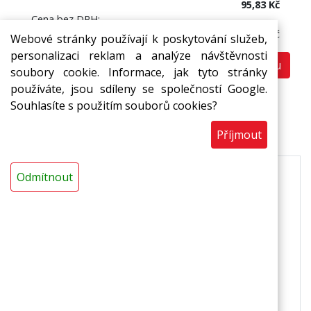
95,83 Kč
Cena bez DPH:
79,20 Kč
Webové stránky používají k poskytování služeb,
personalizaci reklam a analýze návštěvnosti
Do košíku
ks
soubory cookie. Informace, jak tyto stránky
používáte, jsou sdíleny se společností Google.
Souhlasíte s použitím souborů cookies?
Popis
Příjmout
Odmítnout
Použití
* k uzavírání nelaminovaných tepelně izolačních
trubic a pásů MIRELON^^(R)^^
Vlastnosti