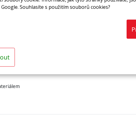
 Google. Souhlasíte s použitím souborů cookies?
P
T-kus)
termoizolačních trubic MIRELON® PRO a pásů
out
ateriálem