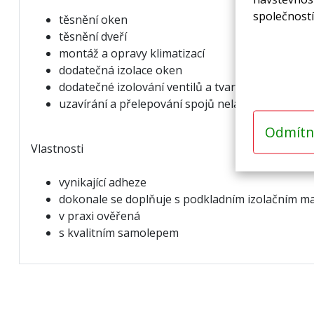
společností
těsnění oken
těsnění dveří
montáž a opravy klimatizací
dodatečná izolace oken
dodatečné izolování ventilů a tvarovek (kolena, 
uzavírání a přelepování spojů nelaminovaných 
Odmítn
Vlastnosti
vynikající adheze
dokonale se doplňuje s podkladním izolačním m
v praxi ověřená
s kvalitním samolepem