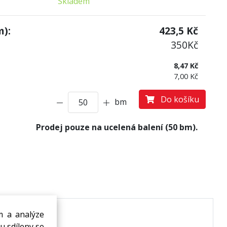
Skladem
):
423,5
Kč
350
Kč
8,47 Kč
7,00 Kč
Do košíku
bm
Prodej pouze na ucelená balení (50 bm).
m a analýze
u sdíleny se