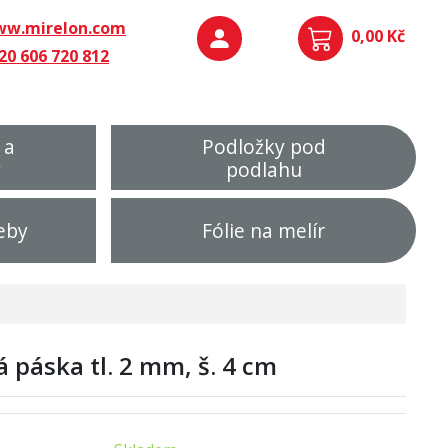
w.mirelon.com
0,00 Kč
20 606 720 812
 a
Podložky pod
y
podlahu
eby
Fólie na melír
 páska tl. 2 mm, š. 4 cm