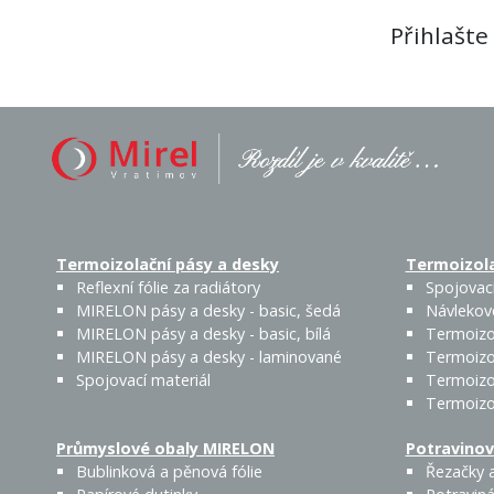
Přihlašte
Termoizolační pásy a desky
Termoizola
Reflexní fólie za radiátory
Spojovací
MIRELON pásy a desky - basic, šedá
Návlekov
MIRELON pásy a desky - basic, bílá
Termoizo
MIRELON pásy a desky - laminované
Termoizo
Spojovací materiál
Termoizo
Termoizo
Průmyslové obaly MIRELON
Potravinov
Bublinková a pěnová fólie
Řezačky a