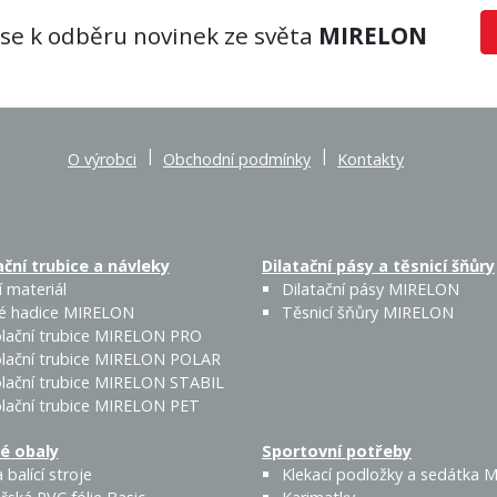
 se k odběru novinek ze světa
MIRELON
|
|
O výrobci
Obchodní podmínky
Kontakty
ční trubice a návleky
Dilatační pásy a těsnicí šňůry
 materiál
Dilatační pásy MIRELON
é hadice MIRELON
Těsnicí šňůry MIRELON
lační trubice MIRELON PRO
lační trubice MIRELON POLAR
lační trubice MIRELON STABIL
lační trubice MIRELON PET
é obaly
Sportovní potřeby
 balící stroje
Klekací podložky a sedátka