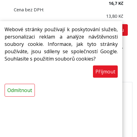
16,7 Kč
Cena bez DPH:
13,80 Kč
Webové stránky používají k poskytování služeb,
Do košíku
bm
personalizaci reklam a analýze návštěvnosti
soubory cookie. Informace, jak tyto stránky
Prodej pouze na ucelená balení (25 bm).
používáte, jsou sdíleny se společností Google.
Souhlasíte s použitím souborů cookies?
Popis
Příjmout
Odmítnout
Použití
těsnění oken
těsnění dveří
montáž a opravy klimatizací
dodatečná izolace oken