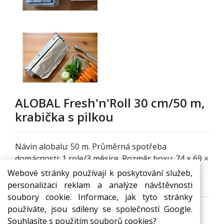
ALOBAL Fresh'n'Roll 30 cm/50 m,
krabička s pilkou
Návin alobalu: 50 m. Průměrná spotřeba
domácnosti: 1 role/3 měsíce. Rozměr boxu: 74 × 69 ×
339 mm. Samolepící pilka je nedílnou součástí
Webové stránky používají k poskytování služeb,
balení.
personalizaci reklam a analýze návštěvnosti
soubory cookie. Informace, jak tyto stránky
používáte, jsou sdíleny se společností Google.
Dostupnost:
Skladem
Souhlasíte s použitím souborů cookies?