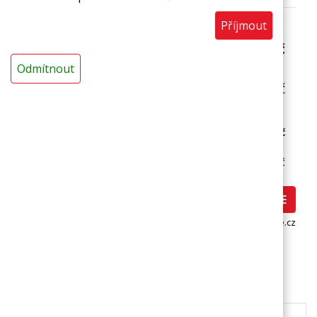
Příjmout
Cena s DPH (za
1
ks):
281
Kč
Cena bez DPH:
Odmítnout
232,23
Kč
Cena s DPH (za 1 ks)
281 Kč
Cena bez DPH:
232,23 Kč
Nakoupit ZDE
www.potravinovafolie.cz
Popis