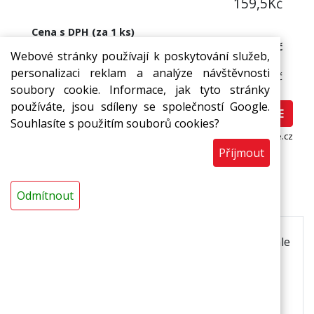
159,5
Kč
Cena s DPH (za 1 ks)
193 Kč
Webové stránky používají k poskytování služeb,
Cena bez DPH:
personalizaci reklam a analýze návštěvnosti
159,50 Kč
soubory cookie. Informace, jak tyto stránky
používáte, jsou sdíleny se společností Google.
Nakoupit ZDE
Souhlasíte s použitím souborů cookies?
www.potravinovafolie.cz
Příjmout
Popis
Odmítnout
Nový moderní produkt k balení potravin. Dokonale
funkční a certifikovaná fólie.
<strong>Použití:
</strong>