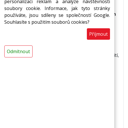
standardy kvality a excelentními vlastnostmi.
personalizaci reklam a analýze návštěvnosti
soubory cookie. Informace, jak tyto stránky
Misky na zatavení Green Deal(R) jsou ideálním
používáte, jsou sdíleny se společností Google.
řešením pro:
Souhlasíte s použitím souborů cookies?
Příjmout
balení hotových jídel,
pro jejich rozvoz hotových jídel - jídlo je v
zatavovacích miskách Green Deal(R),
Odmítnout
hermeticky uzavřeno fólií a nehrozí jeho vylití,
dočasné uchování před konzumací
pokrmu.Zatavovací miska Green Deal(R)
je
určena pro balení studených, teplých,
sypkých a tekutých pokrmů.
Vlastnosti zatavovacích misek Green Deal(R)
ocení provozovatelé restaurací a fast foodů,
jídelny, ale taky každý, kdo si v nich ponese
jídlo domů.