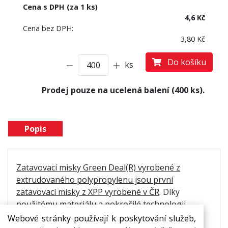
Cena s DPH (za 1 ks)
4,6 Kč
Cena bez DPH:
3,80 Kč
Do košíku
ks
Prodej pouze na ucelená balení (400 ks).
Popis
Zatavovací misky Green Deal(R) vyrobené z
extrudovaného polypropylenu jsou první
zatavovací misky z XPP vyrobené v ČR
. Díky
použitému materiálu a pokročilé technologii
výroby se v nich snoubí udržitelnost s vysokými
Webové stránky používají k poskytování služeb,