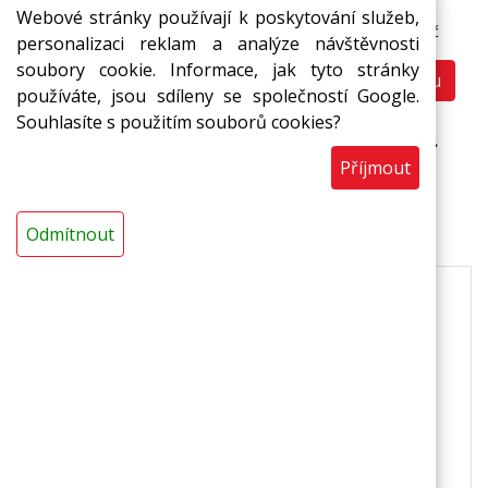
Cena bez DPH:
Webové stránky používají k poskytování služeb,
2,07 Kč
personalizaci reklam a analýze návštěvnosti
soubory cookie. Informace, jak tyto stránky
Do košíku
ks
používáte, jsou sdíleny se společností Google.
Souhlasíte s použitím souborů cookies?
Prodej pouze na ucelená balení (400 ks).
Příjmout
Popis
Odmítnout
190 x 150 x 75 mm
Popis
slouží k odnosu hotových jídel
Vlastnosti