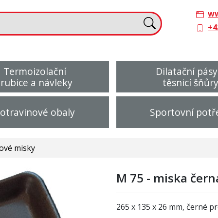
ww
+4
Termoizolační
Dilatační pásy
trubice a návleky
těsnicí šňůr
otravinové obaly
Sportovní potř
ové misky
M 75 - miska čern
265 x 135 x 26 mm,
černé
pr