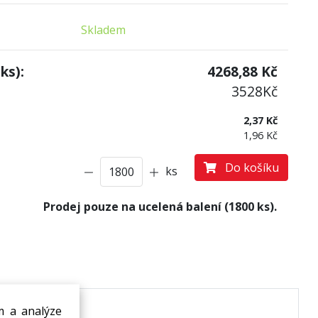
Skladem
ks):
4268,88
Kč
3528
Kč
2,37 Kč
1,96 Kč
Do košíku
ks
Prodej pouze na ucelená balení (1800 ks).
m a analýze