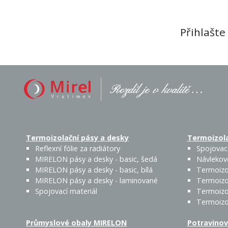
Přihlašte
Termoizolační pásy a desky
Termoizola
Reflexní fólie za radiátory
Spojovací
MIRELON pásy a desky - basic, šedá
Návlekov
MIRELON pásy a desky - basic, bílá
Termoizo
MIRELON pásy a desky - laminované
Termoizo
Spojovací materiál
Termoizo
Termoizo
Průmyslové obaly MIRELON
Potravinov