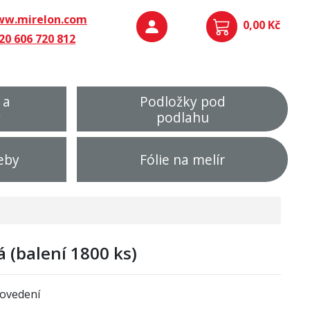
w.mirelon.com
0,00 Kč
20 606 720 812
 a
Podložky pod
y
podlahu
eby
Fólie na melír
á (balení 1800 ks)
ovedení