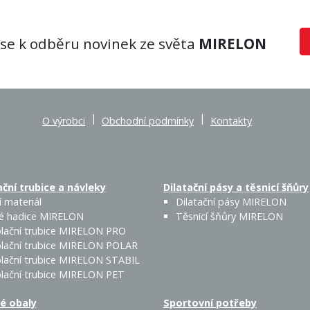
 se k odběru novinek ze světa
MIRELON
|
|
O výrobci
Obchodní podmínky
Kontakty
ční trubice a návleky
Dilatační pásy a těsnicí šňůry
 materiál
Dilatační pásy MIRELON
é hadice MIRELON
Těsnicí šňůry MIRELON
lační trubice MIRELON PRO
lační trubice MIRELON POLAR
lační trubice MIRELON STABIL
lační trubice MIRELON PET
é obaly
Sportovní potřeby