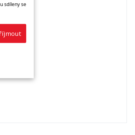
u sdíleny se
říjmout