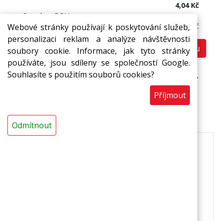
4,04 Kč
Cena bez DPH:
3,34 Kč
Webové stránky používají k poskytování služeb,
personalizaci reklam a analýze návštěvnosti
Do košíku
soubory cookie. Informace, jak tyto stránky
ks
používáte, jsou sdíleny se společností Google.
Souhlasíte s použitím souborů cookies?
Prodej pouze na ucelená balení (300 ks).
Příjmout
Popis
Odmítnout
245 x 195 x 70 mm (při uzavření) / 247 x 201,5 x
spodní díl 40,5 + víko 30,5 mm (při otevření)
Popis
slouží k odnosu hotových jídel * možnost