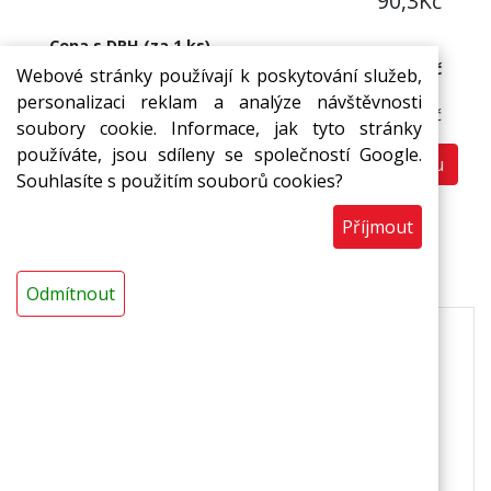
90,3
Kč
Cena s DPH (za 1 ks)
109,26 Kč
Webové stránky používají k poskytování služeb,
Cena bez DPH:
personalizaci reklam a analýze návštěvnosti
90,30 Kč
soubory cookie. Informace, jak tyto stránky
používáte, jsou sdíleny se společností Google.
Do košíku
ks
Souhlasíte s použitím souborů cookies?
Příjmout
Popis
Odmítnout
Vlastnosti:
Vynikající tepelná izolace
Nenasákavost a chemická odolnost
Zdravotně a ekologicky nezávadné
Barva: zeleno-modrá