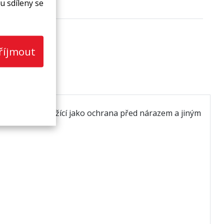
u sdíleny se
říjmout
materiál, sloužící jako ochrana před nárazem a jiným