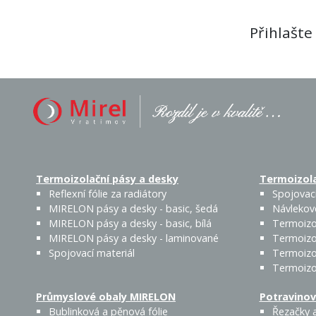
Přihlašte
Termoizolační pásy a desky
Termoizola
Reflexní fólie za radiátory
Spojovací
MIRELON pásy a desky - basic, šedá
Návlekov
MIRELON pásy a desky - basic, bílá
Termoizo
MIRELON pásy a desky - laminované
Termoizo
Spojovací materiál
Termoizo
Termoizo
Průmyslové obaly MIRELON
Potravinov
Bublinková a pěnová fólie
Řezačky a