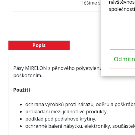
návštěvnost
Těšíme se na váš telefo
společností
Popis
Odmítn
Pásy MIRELON z pěnového polyetylenu s uzavřenou buně
poškozením.
Použití
ochrana výrobků proti nárazu, oděru a poškráb
prokládání mezi jednotlivé produkty,
podklad pod podlahové krytiny,
ochranné balení nábytku, elektroniky, součástek,