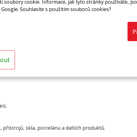
i soubory cookie. Informace, jak tyto stránky používáte, jso
nát!
 Google. Souhlasíte s použitím souborů cookies?
P
out
čnou strukturou. Velice oblíbený a často využívaný balící 
ání
,
 přístrojů, skla, porcelánu a dalších produktů.