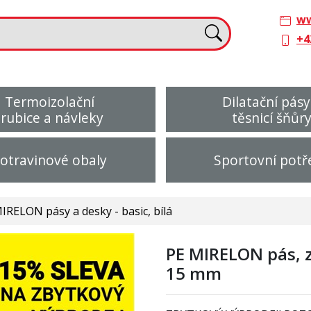
ww
+4
Termoizolační
Dilatační pásy
trubice a návleky
těsnicí šňůr
otravinové obaly
Sportovní potř
IRELON pásy a desky - basic, bílá
PE MIRELON pás, z
15 mm