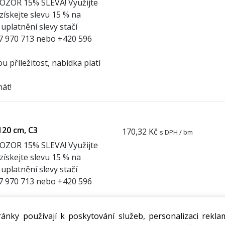
POZOR
1
5% SLEVA! Využijte
 získejte slevu 15 % na
uplatnění slevy stačí
27 970 713 nebo +420 596
 příležitost, nabídka platí
nát!
120 cm, C3
170,32 Kč
s DPH / bm
POZOR
1
5% SLEVA! Využijte
 získejte slevu 15 % na
uplatnění slevy stačí
27 970 713 nebo +420 596
 příležitost, nabídka platí
ánky používají k poskytování služeb, personalizaci rekla