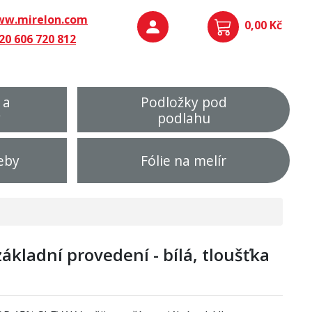
w.mirelon.com
0,00 Kč
20 606 720 812
 a
Podložky pod
y
podlahu
eby
Fólie na melír
ákladní provedení - bílá, tloušťka