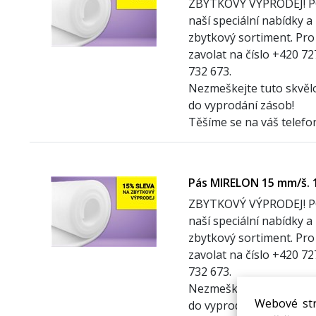
ZBYTKOVÝ VÝPRODEJ! 
naší speciální nabídky a
zbytkový sortiment. Pro 
zavolat na číslo +420 7
732 673.
Nezmeškejte tuto skvělou
do vyprodání zásob!
Těšíme se na váš telefo
Pás MIRELON 15 mm/š. 
ZBYTKOVÝ VÝPRODEJ! 
naší speciální nabídky a
zbytkový sortiment. Pro 
zavolat na číslo +420 7
732 673.
Nezmeškejte tuto skvělou
Webové str
do vyprodání zásob!