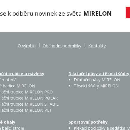
 se k odběru novinek ze světa
MIRELON
|
|
O výrobci
Obchodní podmínky
Kontakty
ční trubice a návleky
Dilatační pásy a těsnicí šňůry
 materiál
Dilatační pásy MIRELON
é hadice MIRELON
Těsnicí šňůry MIRELON
lační trubice MIRELON PRO
lační trubice MIRELON POLAR
lační trubice MIRELON STABIL
lační trubice MIRELON PET
é obaly
Sportovní potřeby
 balící stroje
Klekací podložky a sedátka