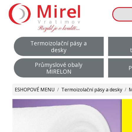
Termoizolační pásy a
desky
Průmyslové obaly
P
MIRELON
ESHOPOVÉ MENU
/
Termoizolační pásy a desky
/
M