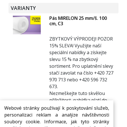
VARIANTY
Pás MIRELON 25 mm/š. 100
cm, C3
ZBYTKOVÝ VÝPRODEJ! POZOR
1
5% SLEVA! Využijte naší
speciální nabídky a získejte
slevu 15 % na zbytkový
sortiment. Pro uplatnění slevy
stačí zavolat na číslo +420 727
970 713 nebo +420 596 732
673.
Nezmeškejte tuto skvělou
příležitost, nabídka platí do
vyprodání zásob!
Webové stránky používají k poskytování služeb,
Těšíme se na váš telefonát!
personalizaci reklam a analýze návštěvnosti
236,56 Kč
Skladem
s DPH / bm
soubory cookie. Informace, jak tyto stránky