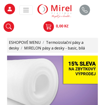
0,00 Kč
ESHOPOVÉ MENU
/
Termoizolační pásy a
desky
/
MIRELON pásy a desky - basic, bílá