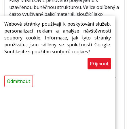
Pásy MIRELON z pěnového polyetylenu s
uzavřenou buněčnou strukturou. Velice oblíbený a
často využívaný balící materiál, sloužící jako
ochrana před nárazem a jiným poškozením.
Webové stránky používají k poskytování služeb,
personalizaci reklam a analýze návštěvnosti
Použití
soubory cookie. Informace, jak tyto stránky
používáte, jsou sdíleny se společností Google.
ochrana výrobků proti nárazu, oděru a
Souhlasíte s použitím souborů cookies?
poškrábání
,
prokládání mezi jednotlivé produkty,
Příjmout
podklad pod podlahové krytiny,
ochranné balení nábytku, elektroniky, součástek,
Odmítnout
přístrojů, skla, porcelánu a dalších produktů.
Vlastnosti
mechanicky odolný, chrání proti opakovaným
otřesům,
schopnost tlumit a pohlcovat nárazy a hluk,