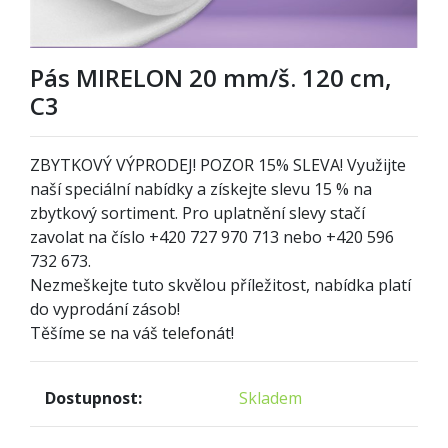
Pás MIRELON 20 mm/š. 120 cm,
C3
ZBYTKOVÝ VÝPRODEJ! POZOR
1
5% SLEVA! Využijte
naší speciální nabídky a získejte slevu 15 % na
zbytkový sortiment. Pro uplatnění slevy stačí
zavolat na číslo +420 727 970 713 nebo +420 596
732 673.
Nezmeškejte tuto skvělou příležitost, nabídka platí
do vyprodání zásob!
Těšíme se na váš telefonát!
Dostupnost:
Skladem