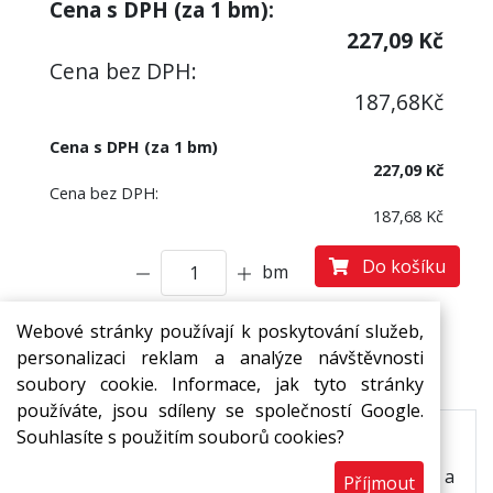
Cena s DPH (za
1
bm):
227,09
Kč
Cena bez DPH:
187,68
Kč
Cena s DPH (za 1 bm)
227,09 Kč
Cena bez DPH:
187,68 Kč
Do košíku
bm
Webové stránky používají k poskytování služeb,
personalizaci reklam a analýze návštěvnosti
Popis
Ke stažení
soubory cookie. Informace, jak tyto stránky
používáte, jsou sdíleny se společností Google.
Souhlasíte s použitím souborů cookies?
Pásy MIRELON z pěnového polyetylenu s
uzavřenou buněčnou strukturou. Velice oblíbený a
Příjmout