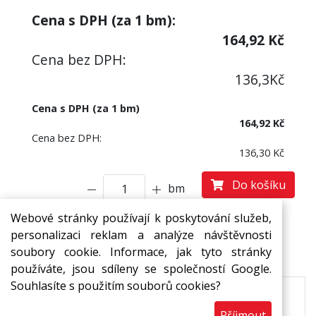
Cena s DPH (za
1
bm):
164,92
Kč
Cena bez DPH:
136,3
Kč
Cena s DPH (za 1 bm)
164,92 Kč
Cena bez DPH:
136,30 Kč
Do košíku
bm
Webové stránky používají k poskytování služeb,
personalizaci reklam a analýze návštěvnosti
Popis
Ke stažení
soubory cookie. Informace, jak tyto stránky
používáte, jsou sdíleny se společností Google.
Souhlasíte s použitím souborů cookies?
Pásy MIRELON z pěnového polyetylenu s
Příjmout