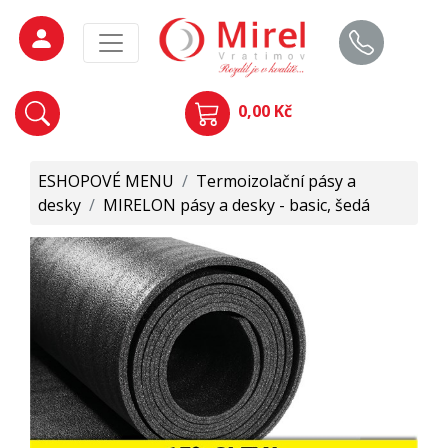
0,00 Kč
ESHOPOVÉ MENU
/
Termoizolační pásy a
desky
/
MIRELON pásy a desky - basic, šedá