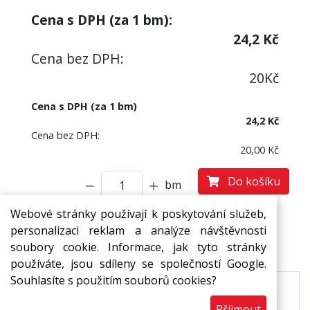
Cena s DPH (za
1
bm):
24,2
Kč
Cena bez DPH:
20
Kč
Cena s DPH (za 1 bm)
24,2 Kč
Cena bez DPH:
20,00 Kč
Do košíku
bm
Webové stránky používají k poskytování služeb,
personalizaci reklam a analýze návštěvnosti
Popis
Ke stažení
soubory cookie. Informace, jak tyto stránky
používáte, jsou sdíleny se společností Google.
Souhlasíte s použitím souborů cookies?
Pásy MIRELON z pěnového polyetylenu s
Příjmout