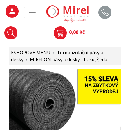
0,00 Kč
ESHOPOVÉ MENU
/
Termoizolační pásy a
desky
/
MIRELON pásy a desky - basic, šedá