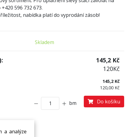
ový sortiment. Pro uplatnění slevy stačí zavolat na
 +420 596 732 673.
íležitost, nabídka platí do vyprodání zásob!
Skladem
:
145,2
Kč
120
Kč
145,2 Kč
120,00 Kč
Do košíku
bm
m a analýze