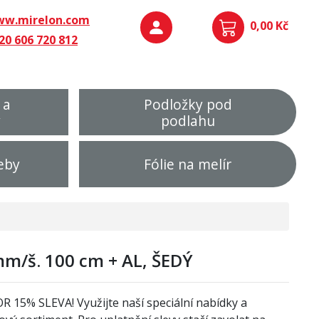
w.mirelon.com
0,00 Kč
20 606 720 812
 a
Podložky pod
y
podlahu
eby
Fólie na melír
m/š. 100 cm + AL, ŠEDÝ
OR
1
5% SLEVA! Využijte naší speciální nabídky a