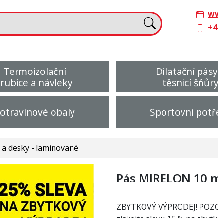
ww
+4
Termoizolační
Dilatační pásy
trubice a návleky
těsnicí šňůr
otravinové obaly
Sportovní potř
a desky - laminované
Pás MIRELON 10 m
ZBYTKOVÝ VÝPRODEJ! POZ