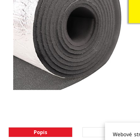
Popis
Ke stažení
Webové str