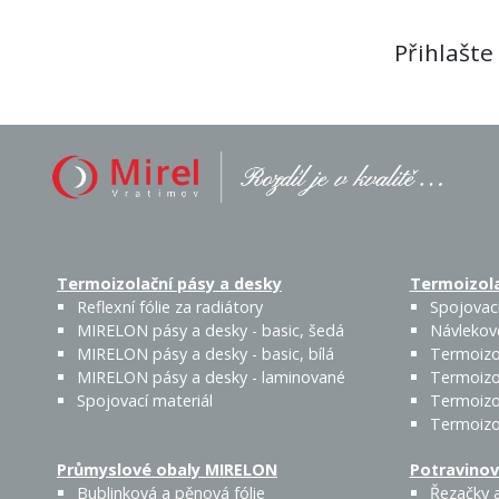
Přihlašte
Termoizolační pásy a desky
Termoizola
Reflexní fólie za radiátory
Spojovací
MIRELON pásy a desky - basic, šedá
Návlekov
MIRELON pásy a desky - basic, bílá
Termoizo
MIRELON pásy a desky - laminované
Termoizo
Spojovací materiál
Termoizo
Termoizo
Průmyslové obaly MIRELON
Potravinov
Bublinková a pěnová fólie
Řezačky a