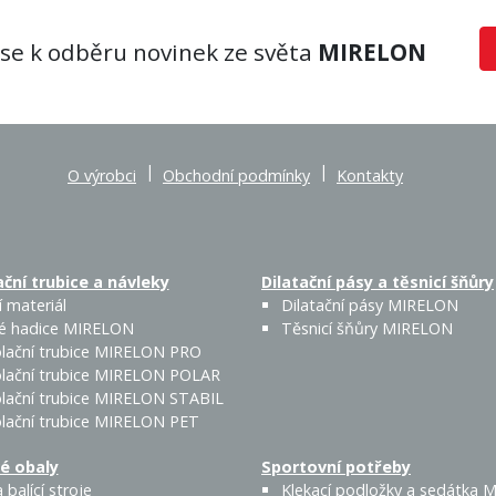
 se k odběru novinek ze světa
MIRELON
|
|
O výrobci
Obchodní podmínky
Kontakty
ční trubice a návleky
Dilatační pásy a těsnicí šňůry
 materiál
Dilatační pásy MIRELON
é hadice MIRELON
Těsnicí šňůry MIRELON
lační trubice MIRELON PRO
lační trubice MIRELON POLAR
lační trubice MIRELON STABIL
lační trubice MIRELON PET
é obaly
Sportovní potřeby
 balící stroje
Klekací podložky a sedátka