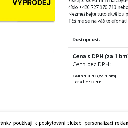
získejte slevu 15 % na zbytk
číslo +420 727 970 713 nebo
Nezmeškejte tuto skvělou př
Těšíme se na váš telefonát!
Dostupnost:
Cena s DPH (za
1
bm)
Cena bez DPH:
Cena s DPH (za 1 bm)
Cena bez DPH:
ánky používají k poskytování služeb, personalizaci rekla