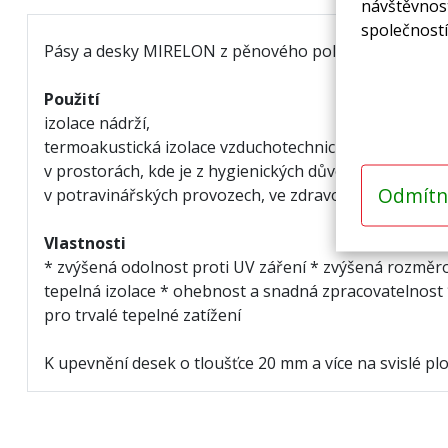
návštěvnost
společností
Pásy a desky MIRELON z pěnového polyetylenu laminova
Použití
izolace nádrží
,
termoakustická izolace vzduchotechnických rozvodů,
v prostorách, kde je z hygienických důvodů nutné zaji
Odmítn
v potravinářských provozech, ve zdravotnických zaříz
Vlastnosti
* zvýšená odolnost proti UV záření * zvýšená rozměr
tepelná izolace * ohebnost a snadná zpracovatelnost 
pro trvalé tepelné zatížení
K upevnění desek o tloušťce 20 mm a více na svislé plo