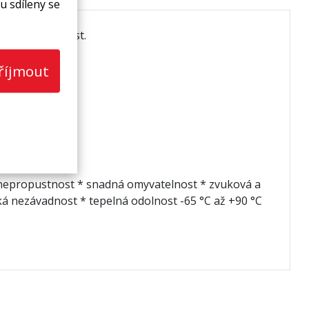
u sdíleny se
šená UV odolnost.
říjmout
onepropustnost * snadná omyvatelnost * zvuková a
ká nezávadnost * tepelná odolnost -65 °C až +90 °C