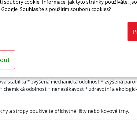
i soubory cookie. Informace, jak tyto stránky používáte, jso
 Google. Souhlasíte s použitím souborů cookies?
né hliníkovou fólií. Vynikající zpětný tepelný odraz a zvý
P
stit omyvatelnost,
out
eních, v chemických provozech
ová stabilita * zvýšená mechanická odolnost * zvýšená par
* chemická odolnost * nenasákavost * zdravotní a ekologic
chy a stropy používejte příchytné lišty nebo kovové trny.