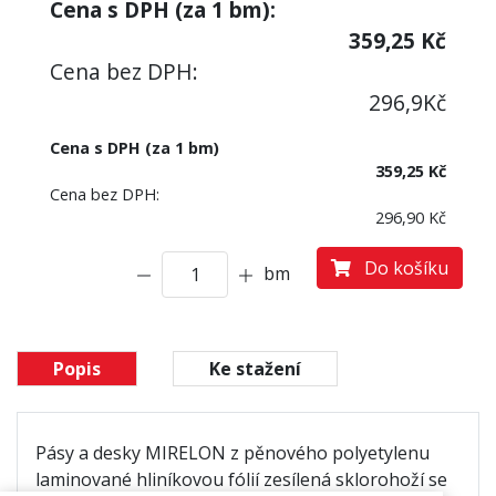
Cena s DPH (za
1
bm):
359,25
Kč
Cena bez DPH:
296,9
Kč
Cena s DPH (za 1 bm)
359,25 Kč
Cena bez DPH:
296,90 Kč
Do košíku
bm
Popis
Ke stažení
Pásy a desky MIRELON z pěnového polyetylenu
laminované hliníkovou fólií zesílená sklorohoží se