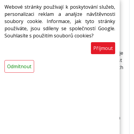
samolepem. Izolace velkoprůměrových rozvodů,
Webové stránky používají k poskytování služeb,
vynikající zpětný tepelný odraz a zvýšená UV
personalizaci reklam a analýze návštěvnosti
odolnost.
soubory cookie. Informace, jak tyto stránky
používáte, jsou sdíleny se společností Google.
Použití
Souhlasíte s použitím souborů cookies?
*izolace nádrží * termoakustická izolace
Příjmout
vzduchotechnických rozvodů * v prostorách, kde je
z hygienických důvodů nutné zajistit omyvatelnost
Odmítnout
* v potravinářských provozech * ve zdravotnických
zařízeních * v chemických provozech
Vlastnosti
*zvýšená odolnost proti UV záření * zvýšená
rozměrová stabilita * zvýšená mechanická
odolnost * zvýšená paronepropustnost * snadná
omyvatelnost * zvuková a tepelná izolace *
ohebnost a snadná zpracovatelnost * chemická