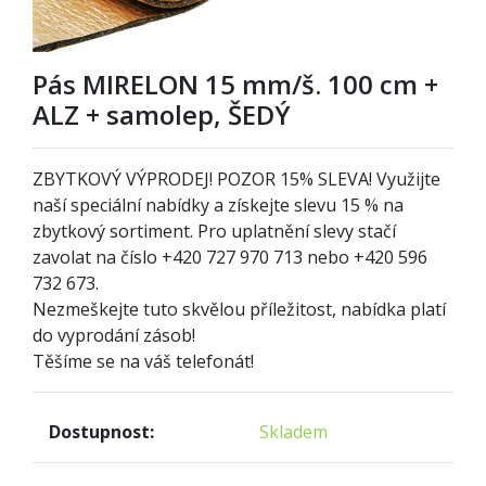
Pás MIRELON 15 mm/š. 100 cm +
ALZ + samolep, ŠEDÝ
ZBYTKOVÝ VÝPRODEJ! POZOR
1
5% SLEVA! Využijte
naší speciální nabídky a získejte slevu 15 % na
zbytkový sortiment. Pro uplatnění slevy stačí
zavolat na číslo +420 727 970 713 nebo +420 596
732 673.
Nezmeškejte tuto skvělou příležitost, nabídka platí
do vyprodání zásob!
Těšíme se na váš telefonát!
Dostupnost:
Skladem