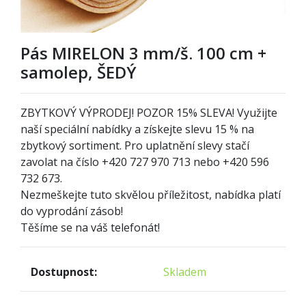
Pás MIRELON 3 mm/š. 100 cm +
samolep, ŠEDÝ
ZBYTKOVÝ VÝPRODEJ! POZOR
1
5% SLEVA! Využijte
naší speciální nabídky a získejte slevu 15 % na
zbytkový sortiment. Pro uplatnění slevy stačí
zavolat na číslo +420 727 970 713 nebo +420 596
732 673.
Nezmeškejte tuto skvělou příležitost, nabídka platí
do vyprodání zásob!
Těšíme se na váš telefonát!
Dostupnost:
Skladem