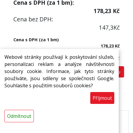
Cena s DPH (za
1
bm):
178,23
Kč
Cena bez DPH:
147,3
Kč
Cena s DPH (za 1 bm)
178,23 Kč
Cena bez DPH:
Webové stránky používají k poskytování služeb,
147,30 Kč
personalizaci reklam a analýze návštěvnosti
soubory cookie. Informace, jak tyto stránky
Do košíku
bm
používáte, jsou sdíleny se společností Google.
Souhlasíte s použitím souborů cookies?
Příjmout
Popis
Ke stažení
Odmítnout
Pásy a desky MIRELON z pěnového polyetylenu s
uzavřenou buněčnou strukturou se samolepem.