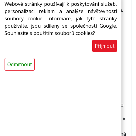
zesílená sklorohoží se samolepem. Vynikající
Webové stránky používají k poskytování služeb,
zpětný tepelný odraz, izolace odráží až 77 % tepla.
personalizaci reklam a analýze návštěvnosti
soubory cookie. Informace, jak tyto stránky
Použití
používáte, jsou sdíleny se společností Google.
Souhlasíte s použitím souborů cookies?
*reflexní pásy za radiátory * izolace nádrží *
Příjmout
termoakustická izolace vzduchotechnických
rozvodů * v prostorách, kde je z hygienických
důvodů nutné zajistit omyvatelnost * v
Odmítnout
potravinářských provozech * ve zdravotnických
zařízeních * v chemických provozech
Vlastnosti
*fólie odráží zpět do místnosti až 77% vyzářeného
tepla * nevodivá tepelně i elektricky * výborně
odráží teplo i chlad * zvýšená rozměrová stabilita *
zvýšená mechanická odolnost * zesílená
sklorohoží * zvýšená paronepropustnost * snadná