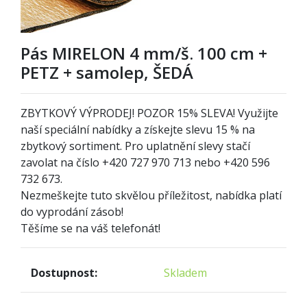
Pás MIRELON 4 mm/š. 100 cm +
PETZ + samolep, ŠEDÁ
ZBYTKOVÝ VÝPRODEJ! POZOR
1
5% SLEVA! Využijte
naší speciální nabídky a získejte slevu 15 % na
zbytkový sortiment. Pro uplatnění slevy stačí
zavolat na číslo +420 727 970 713 nebo +420 596
732 673.
Nezmeškejte tuto skvělou příležitost, nabídka platí
do vyprodání zásob!
Těšíme se na váš telefonát!
Dostupnost:
Skladem