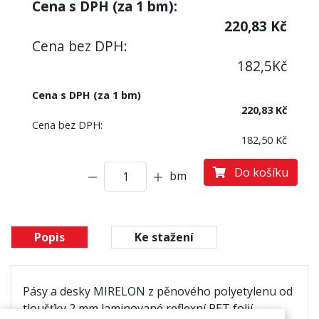
Cena s DPH (za
1
bm):
220,83
Kč
Cena bez DPH:
182,5
Kč
Cena s DPH (za 1 bm)
220,83 Kč
Cena bez DPH:
182,50 Kč
Do košíku
bm
Popis
Ke stažení
Pásy a desky MIRELON z pěnového polyetylenu od
tloušťky 2 mm laminované reflexní PET folií