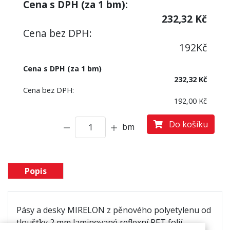
Cena s DPH (za
1
bm):
232,32
Kč
Cena bez DPH:
192
Kč
Cena s DPH (za 1 bm)
232,32 Kč
Cena bez DPH:
192,00 Kč
Do košíku
bm
Popis
Pásy a desky MIRELON z pěnového polyetylenu od
tloušťky 2 mm laminované reflexní PET folií