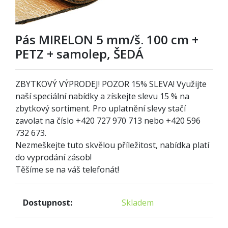
Pás MIRELON 5 mm/š. 100 cm +
PETZ + samolep, ŠEDÁ
ZBYTKOVÝ VÝPRODEJ! POZOR
1
5% SLEVA! Využijte
naší speciální nabídky a získejte slevu 15 % na
zbytkový sortiment. Pro uplatnění slevy stačí
zavolat na číslo +420 727 970 713 nebo +420 596
732 673.
Nezmeškejte tuto skvělou příležitost, nabídka platí
do vyprodání zásob!
Těšíme se na váš telefonát!
Dostupnost:
Skladem