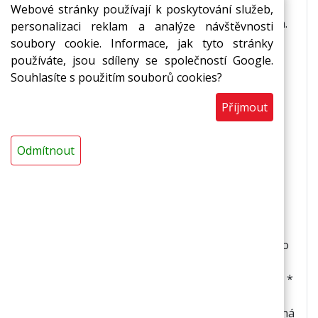
zesílená sklorohoží se samolepem. Vynikající
Webové stránky používají k poskytování služeb,
zpětný tepelný odraz, izolace odráží až 77 % tepla.
personalizaci reklam a analýze návštěvnosti
soubory cookie. Informace, jak tyto stránky
Použití
používáte, jsou sdíleny se společností Google.
Souhlasíte s použitím souborů cookies?
*reflexní pásy za radiátory * izolace nádrží *
Příjmout
termoakustická izolace vzduchotechnických
rozvodů * v prostorách, kde je z hygienických
důvodů nutné zajistit omyvatelnost * v
Odmítnout
potravinářských provozech * ve zdravotnických
zařízeních * v chemických provozech
Vlastnosti
*fólie odráží zpět do místnosti až 77% vyzářeného
tepla * nevodivá tepelně i elektricky * výborně
odráží teplo i chlad * zvýšená rozměrová stabilita *
zvýšená mechanická odolnost * zesílená
sklorohoží * zvýšená paronepropustnost * snadná