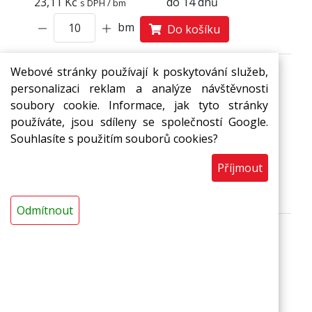
23,11 Kč
do 14 dnů
s DPH / bm
bm
Do košíku
Webové stránky používají k poskytování služeb,
personalizaci reklam a analýze návštěvnosti
Hadice MIRELON Protekt pr.
soubory cookie. Informace, jak tyto stránky
35 mm
používáte, jsou sdíleny se společností Google.
Průměr: 18 mm, 22 mm, 28
Souhlasíte s použitím souborů cookies?
mm, 35 mm, 42 mm, 50 mm
24,44 Kč
do 14 dnů
s DPH / bm
Příjmout
bm
Do košíku
Odmítnout
Hadice MIRELON Protekt pr.
42 mm
Průměr: 18 mm, 22 mm, 28
mm, 35 mm, 42 mm, 50 mm