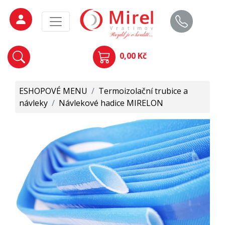
0,00 Kč
ESHOPOVÉ MENU
/
Termoizolační trubice a
návleky
/
Návlekové hadice MIRELON