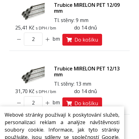
Trubice MIRELON PET 12/09
mm
Tl. stěny: 9 mm
25,41 Kč
do 14 dnů
s DPH / bm
bm
Do košíku
Trubice MIRELON PET 12/13
mm
Tl. stěny: 13 mm
31,70 Kč
do 14 dnů
s DPH / bm
bm
Do košíku
Webové stránky používají k poskytování služeb,
personalizaci reklam a analýze návštěvnosti
soubory cookie. Informace, jak tyto stránky
používáte, jsou sdíleny se společností Google.