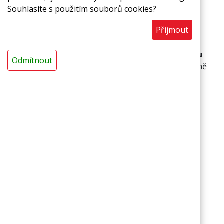
Souhlasíte s použitím souborů cookies?
Popis
Příjmout
Termoizolační trubice z pěnového polyetylenu
Odmítnout
laminovaná zesílenou reflexní PET fólií.
Tepelně
nevodívá, odráží teplo i chlad a má vylepšené
mechanické vlastnosti, omyvatelná a hygienická.
Použití
izolace chladírenských potrubních rozvodů,
v prostorách, kde je z hygienických důvodů
nutné zajistit omyvatelnost,
ve zdravotnických zařízeních,
ve sportovních zařízeních,
v potravinářských provozech