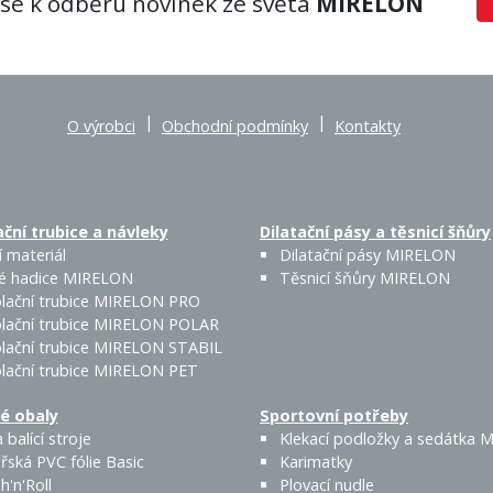
 se k odběru novinek ze světa
MIRELON
|
|
O výrobci
Obchodní podmínky
Kontakty
ční trubice a návleky
Dilatační pásy a těsnicí šňůry
 materiál
Dilatační pásy MIRELON
é hadice MIRELON
Těsnicí šňůry MIRELON
lační trubice MIRELON PRO
lační trubice MIRELON POLAR
lační trubice MIRELON STABIL
lační trubice MIRELON PET
é obaly
Sportovní potřeby
 balící stroje
Klekací podložky a sedátka
řská PVC fólie Basic
Karimatky
h'n'Roll
Plovací nudle