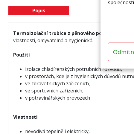
společností
Popis
Termoizolační trubice z pěnového polyetylenu lami
vlastnosti, omyvatelná a hygienická.
Odmítn
Použití
izolace chladírenských potrubních rozvodů,
v prostorách, kde je z hygienických důvodů nutné
ve zdravotnických zařízeních,
ve sportovních zařízeních,
v potravinářských provozech
Vlastnosti
nevodivá tepelně i elektricky,