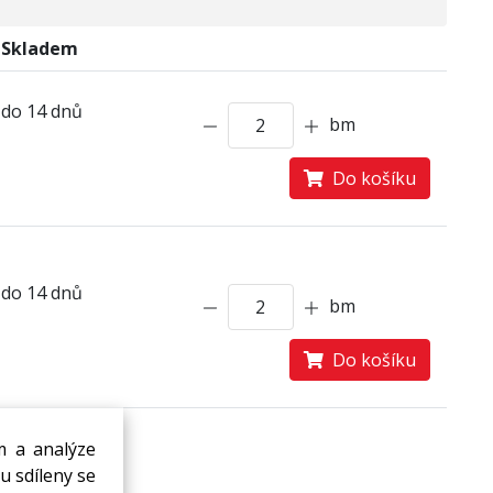
Skladem
do 14 dnů
bm
Do košíku
do 14 dnů
bm
Do košíku
m a analýze
u sdíleny se