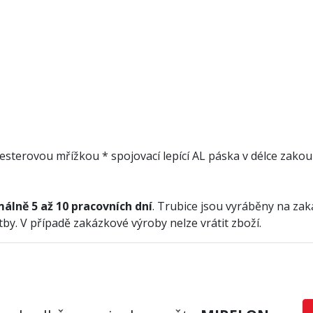
polyesterovou mřížkou * spojovací lepící AL páska v délce za
álně 5 až 10 pracovních dní
. Trubice jsou vyráběny na za
by. V případě zakázkové výroby nelze vrátit zboží.