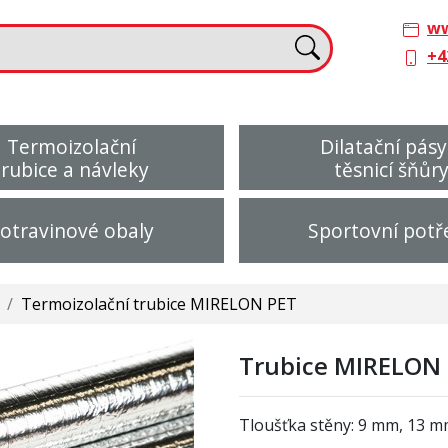
ww
+4
Termoizolační
Dilatační pásy
trubice a návleky
těsnicí šňůr
otravinové obaly
Sportovní potř
/
Termoizolační trubice MIRELON PET
Trubice MIRELON 
Tloušťka stěny: 9 mm, 13 