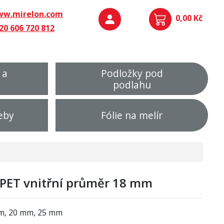
w.mirelon.com
0,00 Kč
20 606 720 812
 a
Podložky pod
y
podlahu
eby
Fólie na melír
PET vnitřní průměr 18 mm
mm, 20 mm, 25 mm