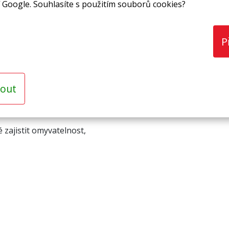
 Google. Souhlasíte s použitím souborů cookies?
P
novaná zesílenou reflexní PET fólií.
Tepelně nevodívá, od
out
 zajistit omyvatelnost,