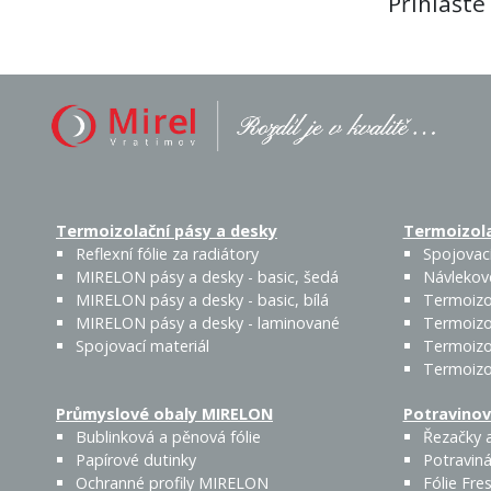
Přihlašte
Termoizolační pásy a desky
Termoizola
Reflexní fólie za radiátory
Spojovací
MIRELON pásy a desky - basic, šedá
Návlekov
MIRELON pásy a desky - basic, bílá
Termoizo
MIRELON pásy a desky - laminované
Termoizo
Spojovací materiál
Termoizo
Termoizo
Průmyslové obaly MIRELON
Potravinov
Bublinková a pěnová fólie
Řezačky a
Papírové dutinky
Potraviná
Ochranné profily MIRELON
Fólie Fres