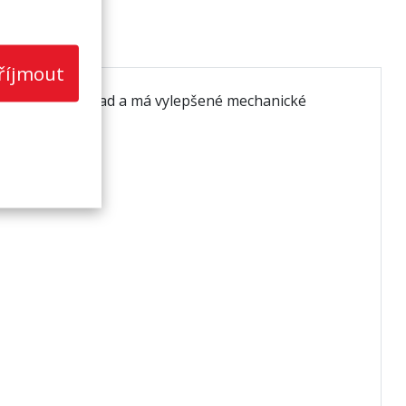
říjmout
ráží teplo i chlad a má vylepšené mechanické