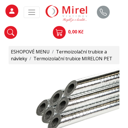
0,00 Kč
ESHOPOVÉ MENU
/
Termoizolační trubice a
návleky
/
Termoizolační trubice MIRELON PET