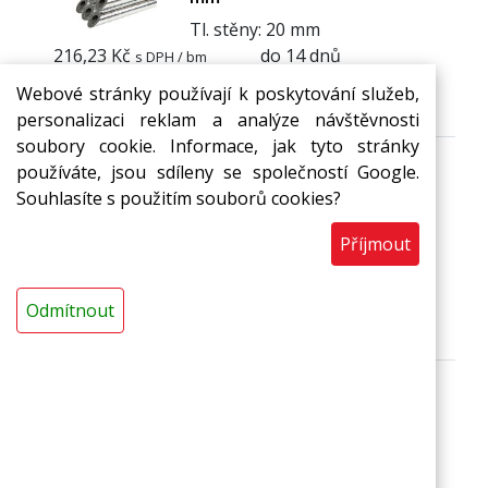
Tl. stěny: 20 mm
216,23 Kč
do 14 dnů
s DPH / bm
Webové stránky používají k poskytování služeb,
bm
Do košíku
personalizaci reklam a analýze návštěvnosti
soubory cookie. Informace, jak tyto stránky
používáte, jsou sdíleny se společností Google.
Souhlasíte s použitím souborů cookies?
Trubice MIRELON PET 76/25
mm
Příjmout
Tl. stěny: 25 mm
562,89 Kč
do 14 dnů
s DPH / bm
Odmítnout
bm
Do košíku
Popis