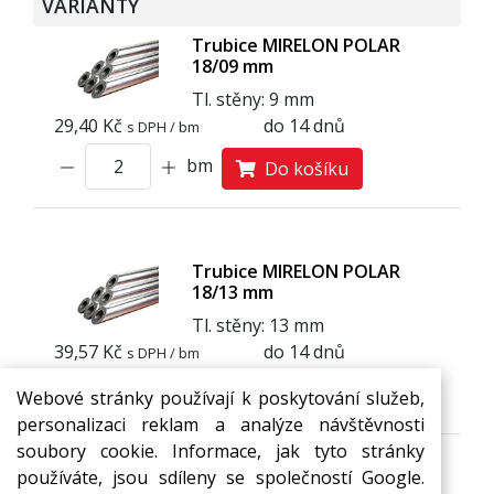
VARIANTY
Trubice MIRELON POLAR
18/09 mm
Tl. stěny: 9 mm
29,40 Kč
do 14 dnů
s DPH / bm
bm
Do košíku
Trubice MIRELON POLAR
18/13 mm
Tl. stěny: 13 mm
39,57 Kč
do 14 dnů
s DPH / bm
bm
Do košíku
Webové stránky používají k poskytování služeb,
personalizaci reklam a analýze návštěvnosti
soubory cookie. Informace, jak tyto stránky
používáte, jsou sdíleny se společností Google.