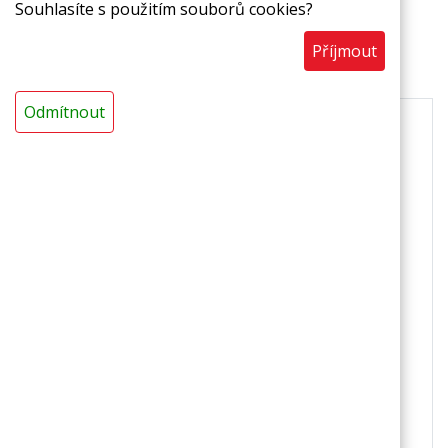
Souhlasíte s použitím souborů cookies?
Příjmout
Popis
Odmítnout
Termoizolační trubice z pěnového polyetylenu
laminovaná zesílenou hliníkovou fólií.
S vynikající
tepelnou izolací, zpětným tepelným odrazem a
zvýšenou UV odolností, omyvatelná a hygienická.
Použití
izolace chladírenských potrubních rozvodů
v prostorách, kde je z hygienických důvodů
nutné zajistit omyvatelnost
ve zdravotnických zařízeních
ve sportovních zařízeních
v potravinářských provozech