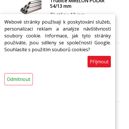
Trubice MIRELON POLAR
54/13 mm
Tl. stěny: 13 mm
103,94 Kč
do 14 dnů
Webové stránky používají k poskytování služeb,
s DPH / bm
personalizaci reklam a analýze návštěvnosti
bm
Do košíku
soubory cookie. Informace, jak tyto stránky
používáte, jsou sdíleny se společností Google.
Souhlasíte s použitím souborů cookies?
Trubice MIRELON POLAR
Příjmout
54/20 mm
Tl. stěny: 20 mm
Odmítnout
170,01 Kč
do 14 dnů
s DPH / bm
bm
Do košíku