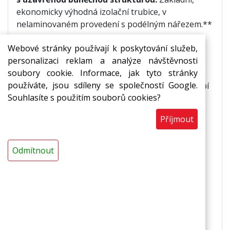
ekonomicky výhodná izolační trubice, v
nelaminovaném provedení s podélným nářezem.**
Webové stránky používají k poskytování služeb,
Použití:
personalizaci reklam a analýze návštěvnosti
pro izolace již namontovaných
soubory cookie. Informace, jak tyto stránky
potrubních
rozvodů,
používáte, jsou sdíleny se společností Google.
jako ochrana a dilatace při průchodu potrubí
Souhlasíte s použitím souborů cookies?
stěnou,
izolace rozvodů teplé i studené vody,
Příjmout
izolace vedení ústředního vytápění,
izolace sanitárních rozvodů
Odmítnout
Vlastnosti
základní provedení,
ekonomicky výhodná varianta,
zvuková a tepelná izolace,
ohebnost a snadná zpracovatelnost,
chemická odolnost,