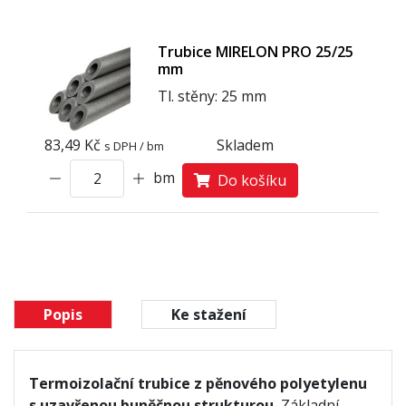
Trubice MIRELON PRO 25/25
mm
Tl. stěny: 25 mm
83,49 Kč
Skladem
s DPH / bm
bm
Do košíku
Popis
Ke stažení
Termoizolační trubice z pěnového polyetylenu
s uzavřenou buněčnou strukturou.
Základní,