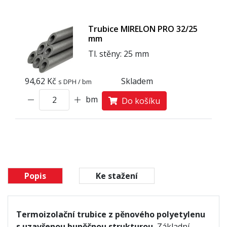
Trubice MIRELON PRO 32/25
mm
Tl. stěny: 25 mm
94,62 Kč
Skladem
s DPH / bm
bm
Do košíku
Popis
Ke stažení
Termoizolační trubice z pěnového polyetylenu
s uzavřenou buněčnou strukturou.
Základní,