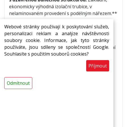
ekonomicky výhodná izolační trubice, v
nelaminovaném provedení s podélným nářezem.**
Webové stránky používají k poskytování služeb,
Použití:
personalizaci reklam a analýze návštěvnosti
pro izolace již namontovaných
soubory cookie. Informace, jak tyto stránky
potrubních
rozvodů,
používáte, jsou sdíleny se společností Google.
jako ochrana a dilatace při průchodu potrubí
Souhlasíte s použitím souborů cookies?
stěnou,
izolace rozvodů teplé i studené vody,
Příjmout
izolace vedení ústředního vytápění,
izolace sanitárních rozvodů
Odmítnout
Vlastnosti
základní provedení,
ekonomicky výhodná varianta,
zvuková a tepelná izolace,
ohebnost a snadná zpracovatelnost,
chemická odolnost,