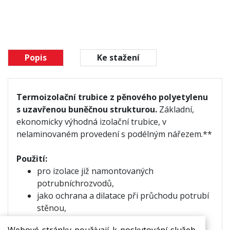
Popis
Ke stažení
Termoizolační trubice z pěnového polyetylenu
s uzavřenou buněčnou strukturou.
Základní,
ekonomicky výhodná izolační trubice, v
nelaminovaném provedení s podélným nářezem.**
Použití:
pro izolace již namontovaných
potrubních
rozvodů,
jako ochrana a dilatace při průchodu potrubí
stěnou,
izolace rozvodů teplé i studené vody,