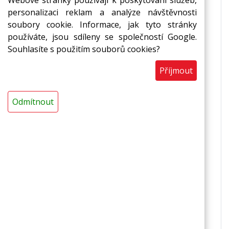
Webové stránky používají k poskytování služeb,
izolace vedení ústředního vytápění,
personalizaci reklam a analýze návštěvnosti
izolace sanitárních rozvodů
soubory cookie. Informace, jak tyto stránky
používáte, jsou sdíleny se společností Google.
Vlastnosti
Souhlasíte s použitím souborů cookies?
základní provedení,
Příjmout
ekonomicky výhodná varianta,
zvuková a tepelná izolace,
ohebnost a snadná zpracovatelnost,
Odmítnout
chemická odolnost,
nenasákavost,
zdravotní a ekologická nezávadnost,
recyklovatelnost
Technická data
nelaminované provedení,
s podélným nářezem,
délka: 2 m,
barva: šedočerná,