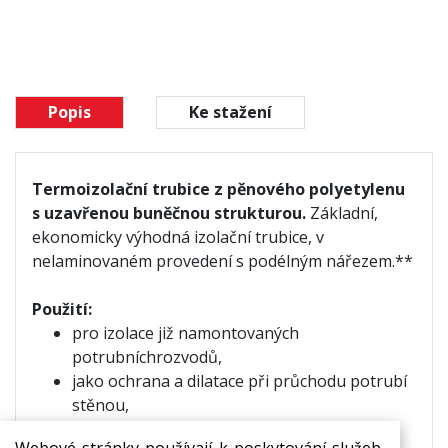
Popis
Ke stažení
Termoizolační trubice z pěnového polyetylenu
s uzavřenou buněčnou strukturou.
Základní,
ekonomicky výhodná izolační trubice, v
nelaminovaném provedení s podélným nářezem.**
Použití:
pro izolace již namontovaných
potrubních
rozvodů,
jako ochrana a dilatace při průchodu potrubí
stěnou,
izolace rozvodů teplé i studené vody,