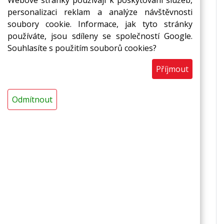
Webové stránky používají k poskytování služeb,
izolace vedení ústředního vytápění,
personalizaci reklam a analýze návštěvnosti
izolace sanitárních rozvodů
soubory cookie. Informace, jak tyto stránky
používáte, jsou sdíleny se společností Google.
Vlastnosti
Souhlasíte s použitím souborů cookies?
základní provedení,
Příjmout
ekonomicky výhodná varianta,
zvuková a tepelná izolace,
ohebnost a snadná zpracovatelnost,
Odmítnout
chemická odolnost,
nenasákavost,
zdravotní a ekologická nezávadnost,
recyklovatelnost
Technická data
nelaminované provedení,
s podélným nářezem,
délka: 2 m,
barva: šedočerná,