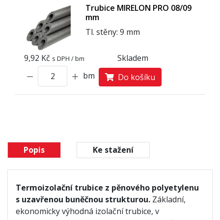
Trubice MIRELON PRO 08/09
mm
Tl. stěny: 9 mm
9,92 Kč
Skladem
s DPH / bm
bm
Do košíku
Popis
Ke stažení
Termoizolační trubice z pěnového polyetylenu
s uzavřenou buněčnou strukturou.
Základní,
ekonomicky výhodná izolační trubice, v