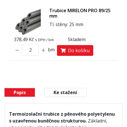
Trubice MIRELON PRO 89/25
mm
Tl. stěny: 25 mm
378,49 Kč
Skladem
s DPH / bm
bm
Do košíku
Popis
Ke stažení
Termoizolační trubice z pěnového polyetylenu
s uzavřenou buněčnou strukturou.
Základní,