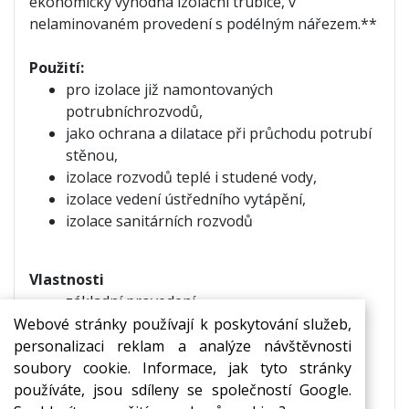
ekonomicky výhodná izolační trubice, v
nelaminovaném provedení s podélným nářezem.**
Použití:
pro izolace již namontovaných
potrubních
rozvodů,
jako ochrana a dilatace při průchodu potrubí
stěnou,
izolace rozvodů teplé i studené vody,
izolace vedení ústředního vytápění,
izolace sanitárních rozvodů
Vlastnosti
základní provedení,
ekonomicky výhodná varianta,
Webové stránky používají k poskytování služeb,
zvuková a tepelná izolace,
personalizaci reklam a analýze návštěvnosti
ohebnost a snadná zpracovatelnost,
soubory cookie. Informace, jak tyto stránky
chemická odolnost,
používáte, jsou sdíleny se společností Google.