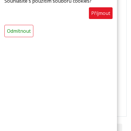
nenasákavost,
Souhlasíte s použitím souborů cookies?
zdravotní a ekologická nezávadnost,
Příjmout
recyklovatelnost
Odmítnout
Technická data
nelaminované provedení,
s podélným nářezem,
délka: 2 m,
barva: šedočerná,
tepelná odolnost -65 °C až +90 °C,
pro trvalé tepelné zatížení
POZOR!
Platba předem na zálohovou fakturu. U
neskladných/nadměrných balíků si vyhrazujeme
právo navýšit cenu dopravného.
PARAMETRY ZBOŽÍ